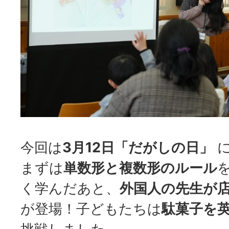
今回は
3月12日「だがしの日」
に
まずは
単数形と複数形のルール
く学んだあと、
外国人の先生が
が登場！子どもたちは
駄菓子を