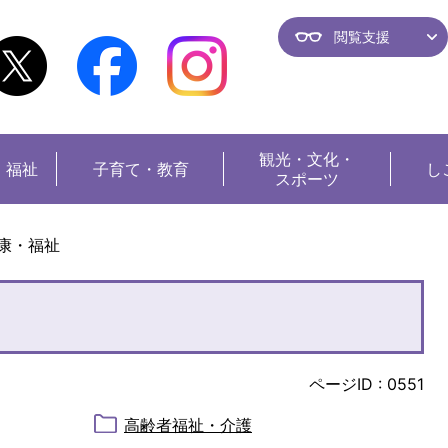
閲覧支援
観光・
文化・
・福祉
子育て・教育
し
スポーツ
康・福祉
ページID :
0551
高齢者福祉・介護