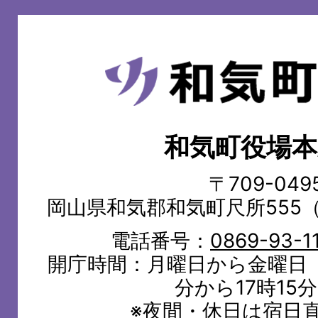
和
気
町
和気町役場本
WAKE
TOWN
〒709-049
岡山県和気郡和気町尺所555
電話番号：
0869-93-1
開庁時間：月曜日から金曜日（
分から17時15
※夜間・休日は宿日