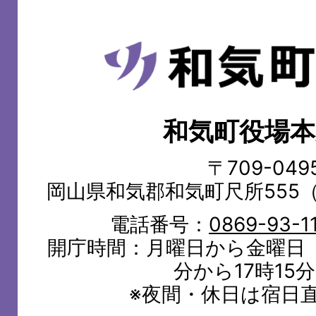
和
気
町
和気町役場本
WAKE
TOWN
〒709-049
岡山県和気郡和気町尺所555
電話番号：
0869-93-1
開庁時間：月曜日から金曜日（
分から17時15
※夜間・休日は宿日