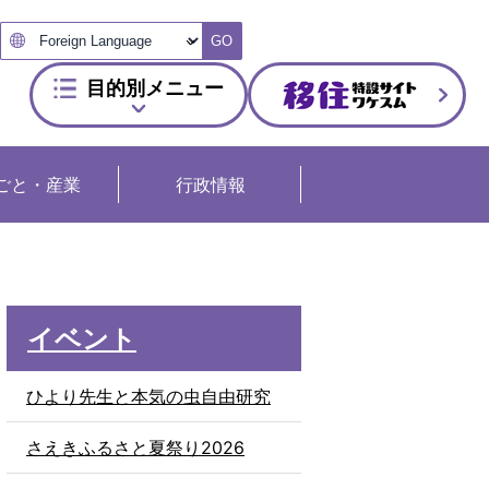
GO
目的別メニュー
ごと・産業
行政情報
イベント
ひより先生と本気の虫自由研究
さえきふるさと夏祭り2026