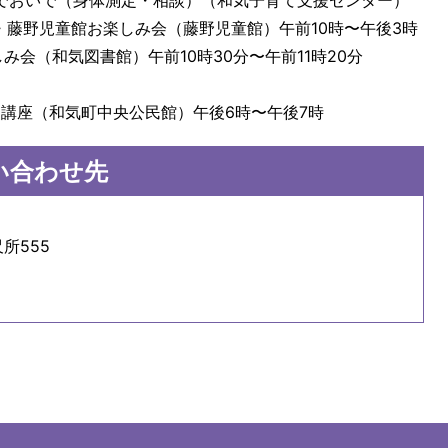
いでおいで（身体測定・相談）（和気子育て支援センター）
0分・藤野児童館お楽しみ会（藤野児童館）午前10時〜午後3時
み会（和気図書館）午前10時30分〜午前11時20分
史講座（和気町中央公民館）午後6時〜午後7時
い合わせ先
所555