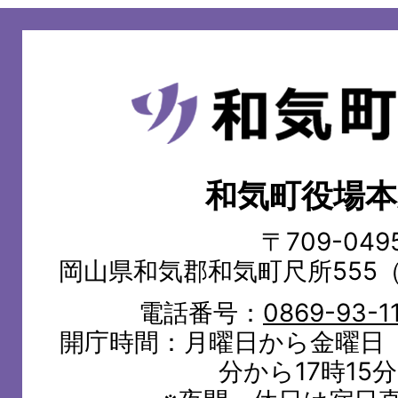
和
気
町
和気町役場本
WAKE
TOWN
〒709-049
岡山県和気郡和気町尺所555
電話番号：
0869-93-1
開庁時間：月曜日から金曜日（
分から17時15