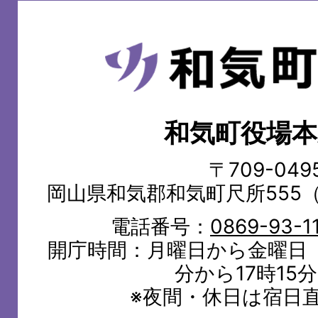
和
気
町
和気町役場本
WAKE
TOWN
〒709-049
岡山県和気郡和気町尺所555
電話番号：
0869-93-1
開庁時間：月曜日から金曜日（
分から17時15
※夜間・休日は宿日