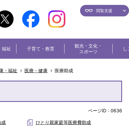
閲覧支援
観光・
文化・
・福祉
子育て・教育
し
スポーツ
康・福祉
医療・健康
医療助成
ページID :
0636
助成
ひとり親家庭等医療費助成