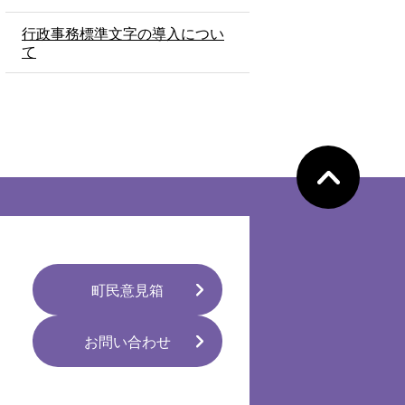
行政事務標準文字の導入につい
て
ペ
ー
ジ
の
先
頭
へ
町民意見箱
お問い合わせ