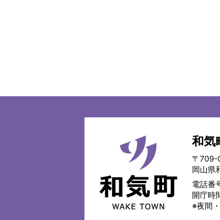
和気
和
気
〒709-
町
岡山県
WAKE
TOWN
電話番号
開庁時
※夜間