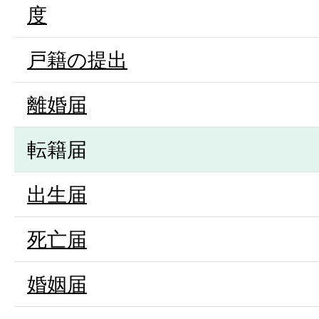
度
戸籍の提出
離婚届
転籍届
出生届
死亡届
婚姻届