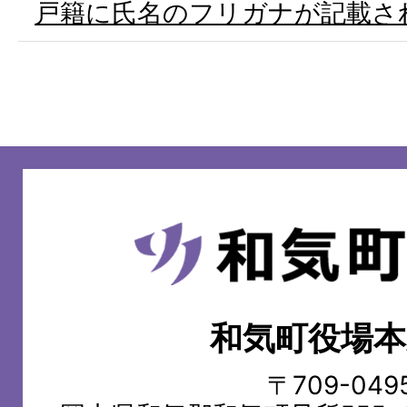
戸籍に氏名のフリガナが記載さ
和
気
町
和気町役場本
WAKE
TOWN
〒709-049