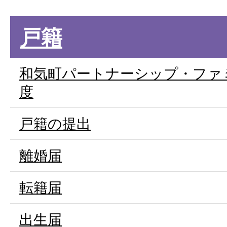
戸籍
和気町パートナーシップ・ファ
度
戸籍の提出
離婚届
転籍届
出生届