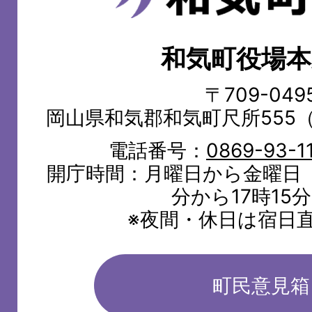
気
町
和気町役場本
WAKE
TOWN
〒709-049
岡山県和気郡和気町尺所555
電話番号：
0869-93-1
開庁時間：月曜日から金曜日（
分から17時15
※夜間・休日は宿日
町民意見箱