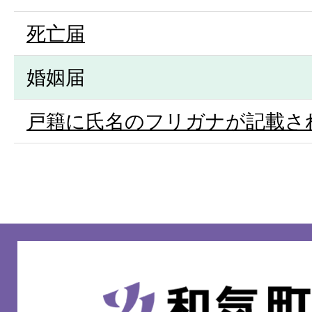
死亡届
婚姻届
戸籍に氏名のフリガナが記載さ
和