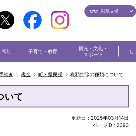
閲覧支援
観光・
文化・
・福祉
子育て・教育
し
スポーツ
手続き
税金
町・県民税
税額控除の種類について
ついて
更新日：2025年03月14日
ページID :
2393