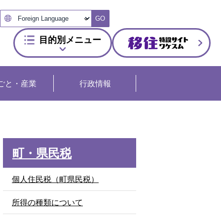
GO
目的別メニュー
ごと・産業
行政情報
町・県民税
個人住民税（町県民税）
所得の種類について