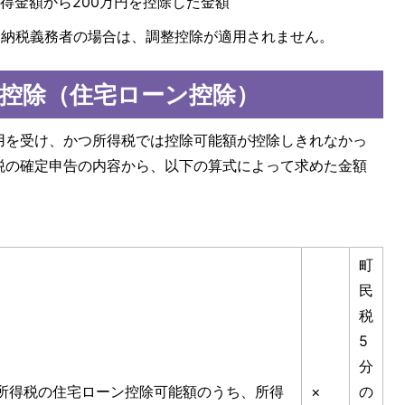
得金額から200万円を控除した金額
える納税義務者の場合は、調整控除が適用されません。
控除（住宅ローン控除）
用を受け、かつ所得税では控除可能額が控除しきれなかっ
税の確定申告の内容から、以下の算式によって求めた金額
。
町
民
税
5
分
1)所得税の住宅ローン控除可能額のうち、所得
×
の