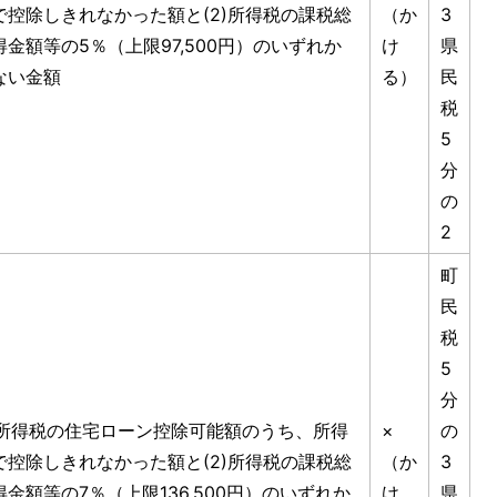
で控除しきれなかった額と(2)所得税の課税総
（か
3
得金額等の5％（上限97,500円）のいずれか
け
県
ない金額
る）
民
税
5
分
の
2
町
民
税
5
分
1)所得税の住宅ローン控除可能額のうち、所得
×
の
で控除しきれなかった額と(2)所得税の課税総
（か
3
得金額等の7％（上限136,500円）のいずれか
け
県