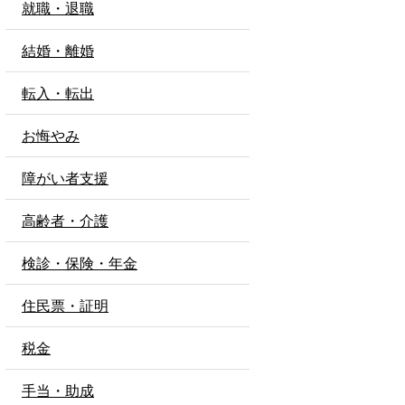
就職・退職
結婚・離婚
転入・転出
お悔やみ
障がい者支援
高齢者・介護
検診・保険・年金
住民票・証明
税金
手当・助成