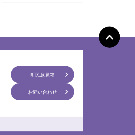
ペ
ー
ジ
の
先
頭
へ
町民意見箱
お問い合わせ