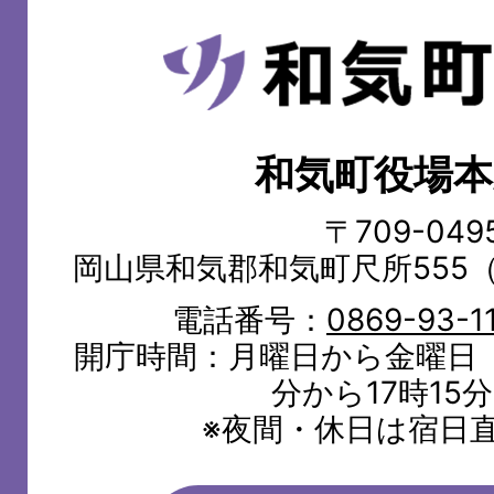
和
気
町
和気町役場本
WAKE
TOWN
〒709-049
岡山県和気郡和気町尺所555
電話番号：
0869-93-1
開庁時間：月曜日から金曜日（
分から17時15
※夜間・休日は宿日