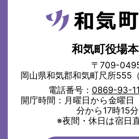
和
気
町
和気町役場本
WAKE
TOWN
〒709-049
岡山県和気郡和気町尺所555
電話番号：
0869-93-1
開庁時間：月曜日から金曜日（
分から17時15
※夜間・休日は宿日