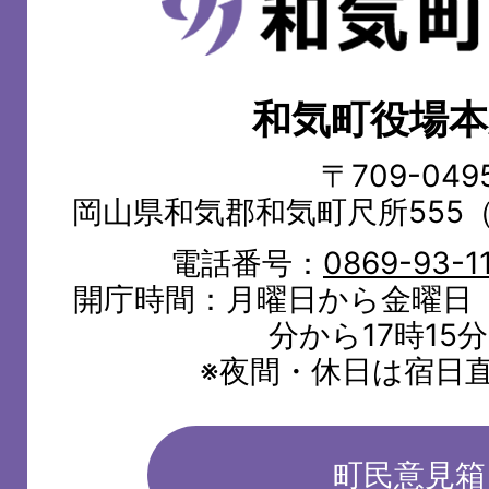
気
町
和気町役場本
WAKE
TOWN
〒709-049
岡山県和気郡和気町尺所555
電話番号：
0869-93-1
開庁時間：月曜日から金曜日（
分から17時15
※夜間・休日は宿日
町民意見箱