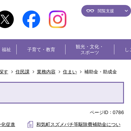
閲覧支援
観光・
文化・
・福祉
子育て・教育
し
スポーツ
探す
住民課
業務内容
住まい
補助金・助成金
ページID :
0786
ー化促進
和気町スズメバチ等駆除費補助金につい