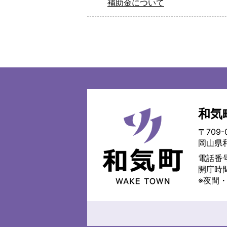
補助金について
和気
和
気
〒709-
町
岡山県
WAKE
TOWN
電話番号
開庁時
※夜間