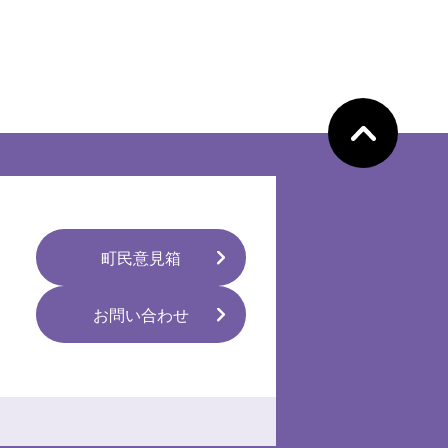
ペ
ー
ジ
の
先
頭
へ
町民意見箱
お問い合わせ