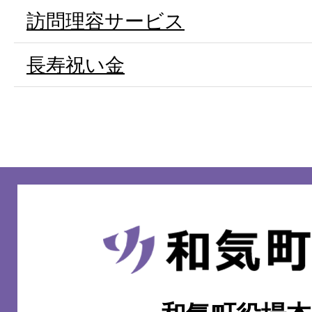
訪問理容サービス
長寿祝い金
和
気
町