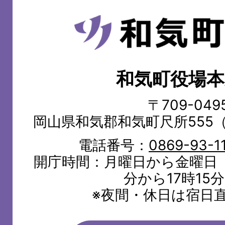
和
気
町
和気町役場本
WAKE
TOWN
〒709-049
岡山県和気郡和気町尺所555
電話番号：
0869-93-1
開庁時間：月曜日から金曜日（
分から17時15
※夜間・休日は宿日