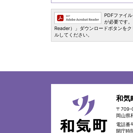
PDFファイルを
が必要です。お
Reader）」ダウンロードボタン
ルしてください。
和気
和
気
〒709-
町
岡山県
WAKE
TOWN
電話番号
開庁時