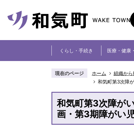
くらし・手続き
医療・健康
現在のページ
ホーム
組織から
和気町第3次障
和気町第3次障が
画・第3期障がい