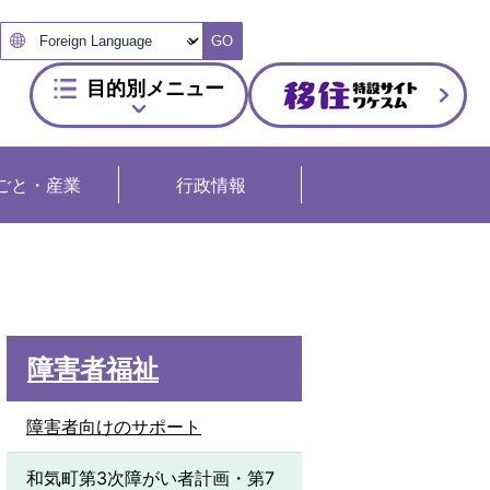
GO
目的別メニュー
ごと・産業
行政情報
障害者福祉
障害者向けのサポート
和気町第3次障がい者計画・第7