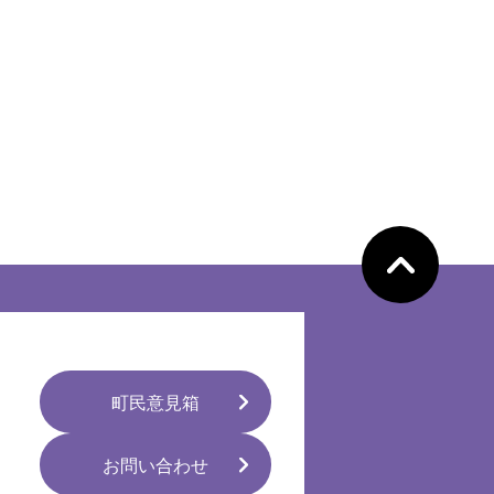
ペ
ー
ジ
の
先
頭
へ
町民意見箱
お問い合わせ