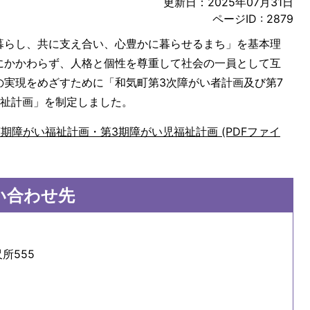
更新日：2025年07月31日
ページID :
2879
暮らし、共に支え合い、心豊かに暮らせるまち」を基本理
にかかわらず、人格と個性を尊重して社会の一員として互
の実現をめざすために「和気町第3次障がい者計画及び第7
福祉計画」を制定しました。
期障がい福祉計画・第3期障がい児福祉計画 (PDFファイ
い合わせ先
所555