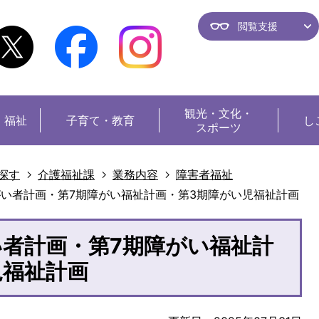
閲覧支援
観光・
文化・
・福祉
子育て・教育
し
スポーツ
探す
介護福祉課
業務内容
障害者福祉
がい者計画・第7期障がい福祉計画・第3期障がい児福祉計画
い者計画・第7期障がい福祉計
児福祉計画