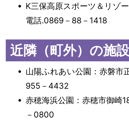
K三保高原スポーツ＆リゾー
電話.0869－88－1418
近隣（町外）の施
山陽ふれあい公園：赤磐市正崎1
955－4432
赤穂海浜公園：赤穂市御崎1857
－0800