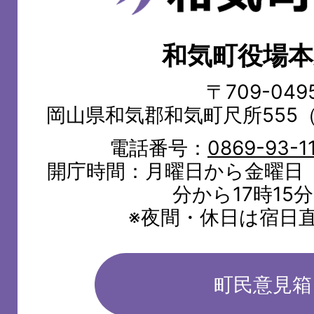
気
町
和気町役場本
WAKE
TOWN
〒709-049
岡山県和気郡和気町尺所555
電話番号：
0869-93-1
開庁時間：月曜日から金曜日（
分から17時15
※夜間・休日は宿日
町民意見箱