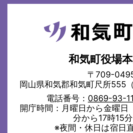
和
気
町
和気町役場本
WAKE
TOWN
〒709-049
岡山県和気郡和気町尺所555
電話番号：
0869-93-1
開庁時間：月曜日から金曜日（
分から17時15
※夜間・休日は宿日