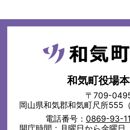
和
気
町
和気町役場本
WAKE
TOWN
〒709-049
岡山県和気郡和気町尺所555
電話番号：
0869-93-1
開庁時間：月曜日から金曜日（