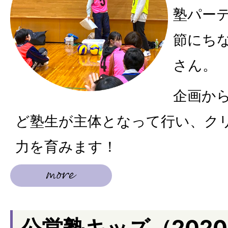
塾パー
節にち
さん。
企画か
ど塾⽣が主体となって⾏い、ク
⼒を育みます！
公営塾キッズ（202