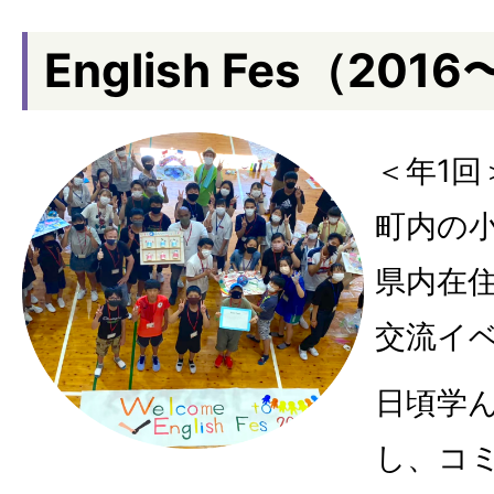
English Fes（201
＜年1回
町内の
県内在
交流イ
⽇頃学
し、コ