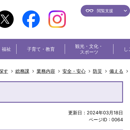
閲覧支援
観光・
文化・
・福祉
子育て・教育
し
スポーツ
探す
総務課
業務内容
安全・安心
防災
備える
更新日：2024年03月18日
ページID :
0064