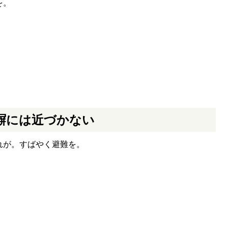
を。
塀には近づかない
れが。すばやく避難を。