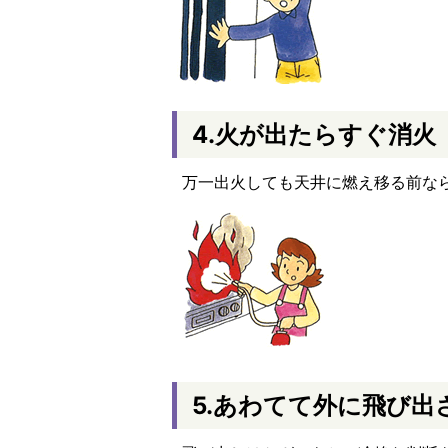
4.火が出たらすぐ消火
万一出火しても天井に燃え移る前な
5.あわてて外に飛び出