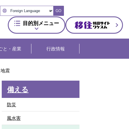
GO
目的別メニュー
ごと・産業
行政情報
地震
備える
防災
風水害