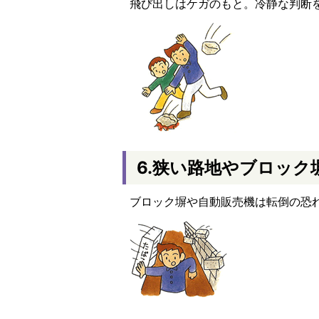
飛び出しはケガのもと。冷静な判断
6.狭い路地やブロック
ブロック塀や自動販売機は転倒の恐