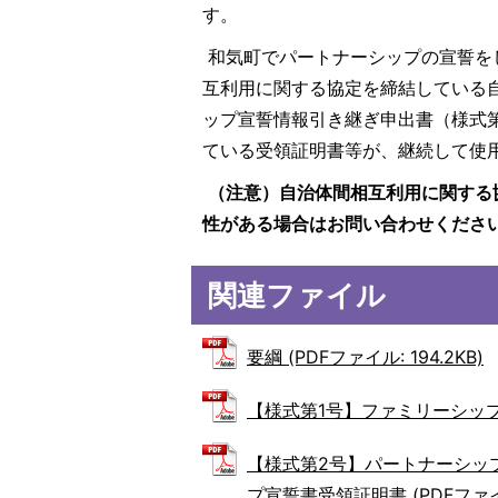
す。
和気町でパートナーシップの宣誓を
互利用に関する協定を締結している
ップ宣誓情報引き継ぎ申出書（様式
ている受領証明書等が、継続して使
（注意）自治体間相互利用に関する
性がある場合はお問い合わせくださ
関連ファイル
要綱 (PDFファイル: 194.2KB)
【様式第1号】ファミリーシップ・パ
【様式第2号】パートナーシッ
プ宣誓書受領証明書 (PDFファイル: