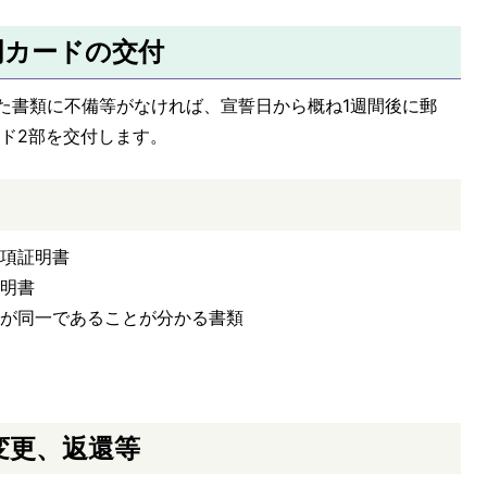
明カードの交付
た書類に不備等がなければ、宣誓日から概ね1週間後に郵
ド2部を交付します。
事項証明書
証明書
計が同一であることが分かる書類
の
変更、返還等