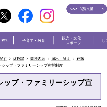
閲覧支援
観光・
文化・
・福祉
子育て・教育
し
スポーツ
探す
財政課
業務内容
届出・証明
戸籍
ーシップ・ファミリーシップ宣誓制度
シップ・ファミリーシップ宣