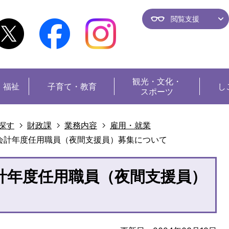
閲覧支援
観光・
文化・
・福祉
子育て・教育
し
スポーツ
探す
財政課
業務内容
雇用・就業
会計年度任用職員（夜間支援員）募集について
計年度任用職員（夜間支援員）