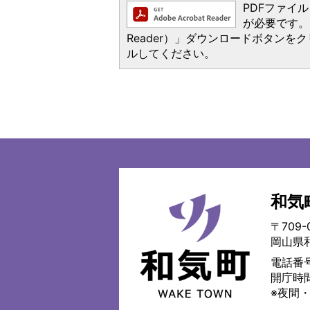
PDFファイルを
が必要です。お
Reader）」ダウンロードボタン
ルしてください。
和気
和
気
〒709-
町
岡山県
WAKE
TOWN
電話番号
開庁時
※夜間