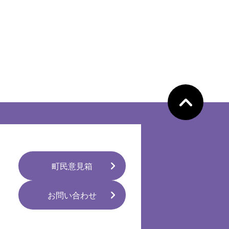
ペ
ー
ジ
の
先
頭
へ
町民意見箱
お問い合わせ