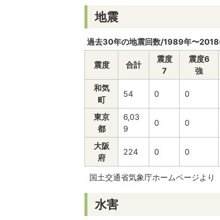
地震
過去30年の地震回数/1989年〜201
震度
震度6
震度
合計
7
強
和気
54
0
0
町
東京
6,03
0
0
都
9
大阪
224
0
0
府
国土交通省気象庁ホームページより
水害