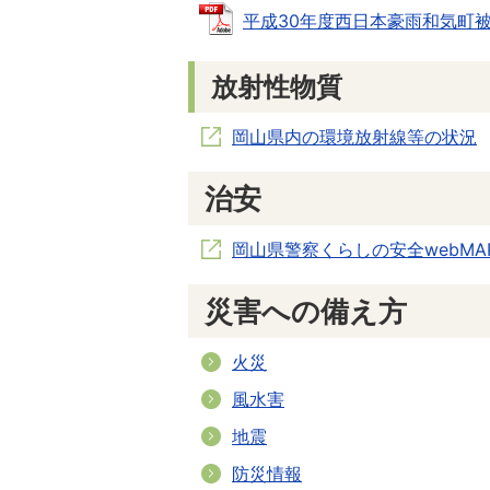
平成30年度西日本豪雨和気町被害状
放射性物質
岡山県内の環境放射線等の状況
治安
岡山県警察くらしの安全webM
災害への備え方
火災
風水害
地震
防災情報