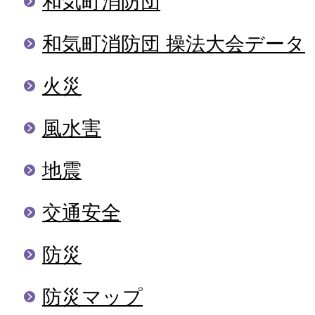
和気町消防団
和気町消防団 操法大会データ
火災
風水害
地震
交通安全
防災
防災マップ