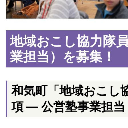
地域おこし協力隊
業担当）を募集！
和気町「地域おこし
項 ― 公営塾事業担当