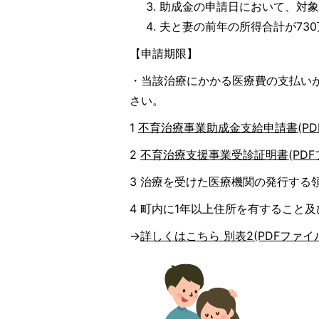
助成金の申請日において、対
夫と妻の前年の所得合計が73
【申請期限】
・当該治療にかかる医療費の支払い
さい。
1
不育治療事業助成金支給申請書(PDFフ
2
不育治療支援事業受診証明書(PDFファ
3 治療を受けた医療機関の発行する領
4 町内に1年以上住所を有すること
→
詳しくはこちら 別表2(PDFファイル:2