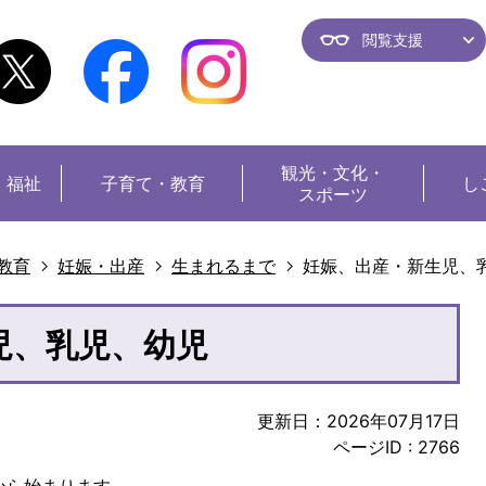
閲覧支援
観光・
文化・
・福祉
子育て・教育
し
スポーツ
教育
妊娠・出産
生まれるまで
妊娠、出産・新生児、
児、乳児、幼児
更新日：2026年07月17日
ページID :
2766