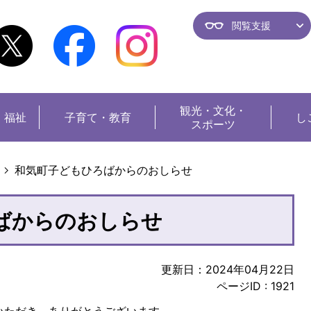
閲覧支援
観光・
文化・
・福祉
子育て・教育
し
スポーツ
和気町子どもひろばからのおしらせ
ばからのおしらせ
更新日：2024年04月22日
ページID :
1921