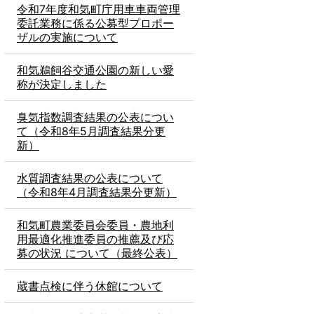
令和7年度和気町庁用車車両管理
委託業務に係る公募型プロポー
ザルの実施について
和気鵜飼谷交通公園の新しい愛
称が決定しました
臭気指数調査結果の公表につい
て（令和8年5月調査結果分更
新）
水質調査結果の公表について
（令和8年4月調査結果分更新）
和気町農業委員会委員・農地利
用最適化推進委員の推薦及び応
募の状況 について（最終公表）
蔵書点検に伴う休館について