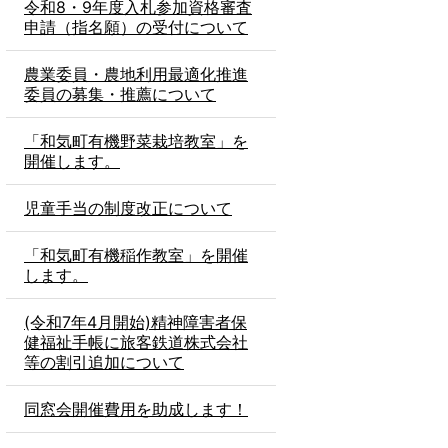
令和8・9年度入札参加資格審査
申請（指名願）の受付について
農業委員・農地利用最適化推進
委員の募集・推薦について
「和気町有機野菜栽培教室」を
開催します。
児童手当の制度改正について
「和気町有機稲作教室」を開催
します。
(令和7年4月開始)精神障害者保
健福祉手帳に旅客鉄道株式会社
等の割引追加について
同窓会開催費用を助成します！