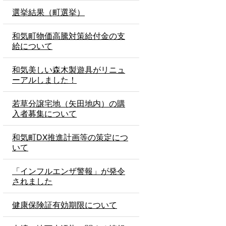
選挙結果（町選挙）
和気町物価高騰対策給付金の支
給について
和気美しい森木製遊具がリニュ
ーアルしました！
若草分譲宅地（矢田地内）の購
入者募集について
和気町DX推進計画等の策定につ
いて
「インフルエンザ警報」が発令
されました
健康保険証有効期限について