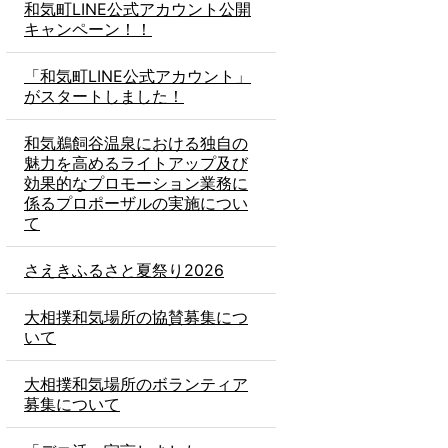
和気町LINE公式アカウント公開
キャンペーン！！
「和気町LINE公式アカウント」
がスタートしました！
和気鵜飼谷温泉における独自の
魅力を高めるライトアップ及び
効果的なプロモーション業務に
係るプロポーザルの実施につい
て
さえきふるさと夏祭り2026
大相撲和気場所の協賛募集につ
いて
大相撲和気場所のボランティア
募集について