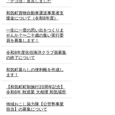
「デコ活」宣言しました
和気町貨物自動車運送事業者支
援金について（令和8年度）
一生に一度の思い出をつくりま
せんか？〜二十歳の集い実行委
員を募集します！
令和8年度佐伯海洋クラブ員募集
の終了について
和気町暮らしの便利帳を作成し
ます！
【和気町町制施行20周年記念】
令和8年 秋巡業 大相撲 和気場所
地域おこし協力隊【公営塾事業
担当】の募集について