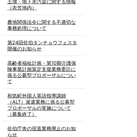
土壌・地下水汚染に関する情報
（衣笠地内）
農地関係法令に関する不適切な
事務処理について
第24回佐伯タンチョウフェスタ
開催のお知らせ
高齢者福祉計画・第10期介護保
険事業計画策定支援業務委託に
係る公募型プロポーザルについ
て
和気町外国人英語指導講師
（ALT）派遣業務に係る公募型
プロポーザルの実施について
（募集終了）
佐伯庁舎の宿直業務廃止のお知
らせ