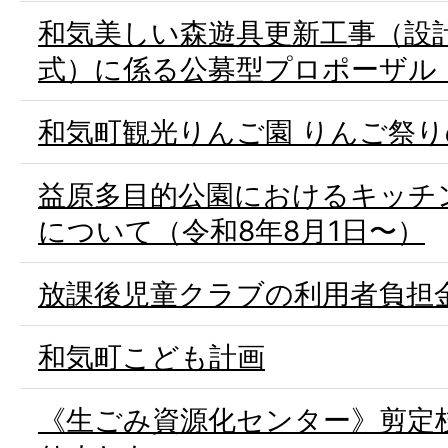
和気美しい森遊具更新工事（設
式）に係る公募型プロポーザル
和気町観光りんご園 りんご祭
益原多目的公園におけるキッチ
について（令和8年8月1日〜）
放課後児童クラブの利用者負担
和気町こども計画
《生ごみ資源化センター》剪定