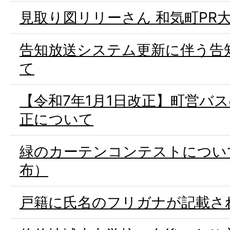
見取り図リリーさん 和気町PR
告知放送システム更新に伴う告
て
【令和7年1月1日改正】町営バ
正について
緑のカーテンコンテストについ
布）
戸籍に氏名のフリガナが記載さ