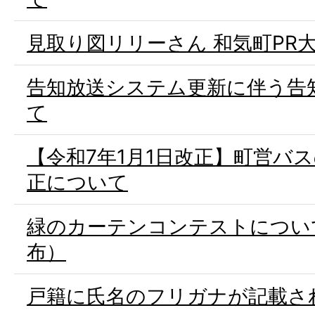
見取り図リリーさん 和気町PR
告知放送システム更新に伴う告
て
【令和7年1月1日改正】町営バ
正について
緑のカーテンコンテストについ
布）
戸籍に氏名のフリガナが記載さ