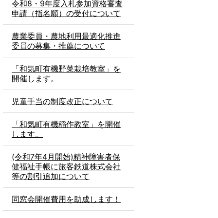
令和8・9年度入札参加資格審査
申請（指名願）の受付について
農業委員・農地利用最適化推進
委員の募集・推薦について
「和気町有機野菜栽培教室」を
開催します。
児童手当の制度改正について
「和気町有機稲作教室」を開催
します。
(令和7年4月開始)精神障害者保
健福祉手帳に旅客鉄道株式会社
等の割引追加について
同窓会開催費用を助成します！