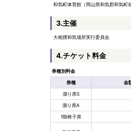
和気町体育館（岡山県和気郡和気町福富
3.主催
大相撲和気場所実行委員会
4.チケット料金
券種別料金
券種
金
溜り席S
溜り席A
1階椅子席