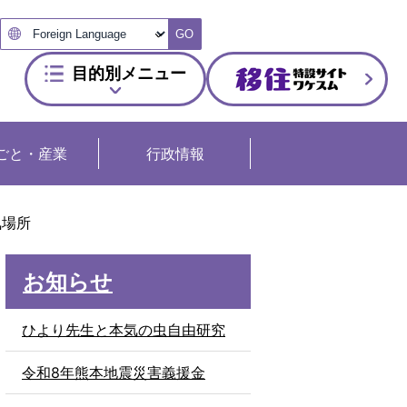
GO
目的別メニュー
ごと・産業
行政情報
気場所
お知らせ
ひより先生と本気の虫自由研究
令和8年熊本地震災害義援金