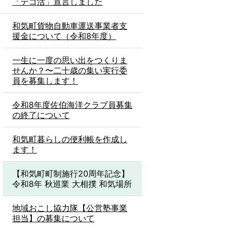
「デコ活」宣言しました
和気町貨物自動車運送事業者支
援金について（令和8年度）
一生に一度の思い出をつくりま
せんか？〜二十歳の集い実行委
員を募集します！
令和8年度佐伯海洋クラブ員募集
の終了について
和気町暮らしの便利帳を作成し
ます！
【和気町町制施行20周年記念】
令和8年 秋巡業 大相撲 和気場所
地域おこし協力隊【公営塾事業
担当】の募集について