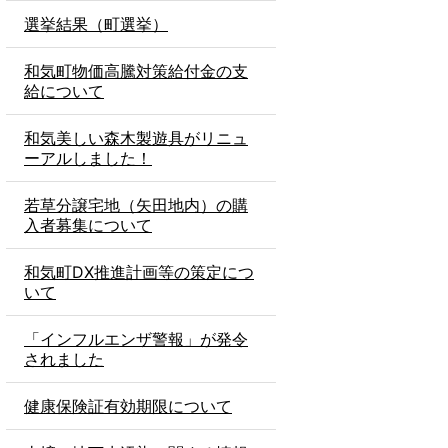
選挙結果（町選挙）
和気町物価高騰対策給付金の支
給について
和気美しい森木製遊具がリニュ
ーアルしました！
若草分譲宅地（矢田地内）の購
入者募集について
和気町DX推進計画等の策定につ
いて
「インフルエンザ警報」が発令
されました
健康保険証有効期限について