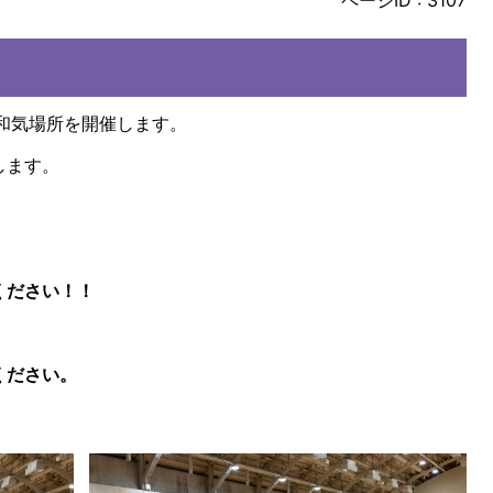
ページID :
3107
和気場所を開催します。
します。
ください！！
ください。