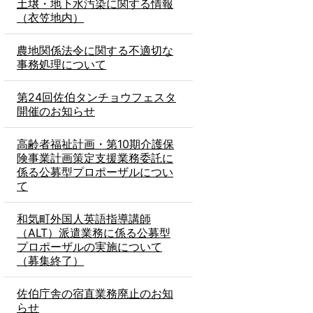
土壌・地下水汚染に関する情報
（衣笠地内）
農地関係法令に関する不適切な
事務処理について
第24回佐伯タンチョウフェスタ
開催のお知らせ
高齢者福祉計画・第10期介護保
険事業計画策定支援業務委託に
係る公募型プロポーザルについ
て
和気町外国人英語指導講師
（ALT）派遣業務に係る公募型
プロポーザルの実施について
（募集終了）
佐伯庁舎の宿直業務廃止のお知
らせ