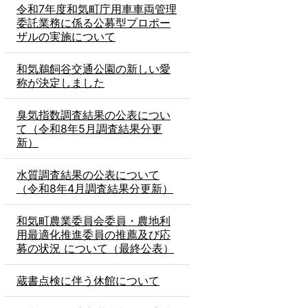
令和7年度和気町庁用車車両管理
委託業務に係る公募型プロポー
ザルの実施について
和気鵜飼谷交通公園の新しい愛
称が決定しました
臭気指数調査結果の公表につい
て（令和8年5月調査結果分更
新）
水質調査結果の公表について
（令和8年4月調査結果分更新）
和気町農業委員会委員・農地利
用最適化推進委員の推薦及び応
募の状況 について（最終公表）
蔵書点検に伴う休館について