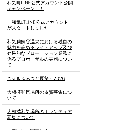
和気町LINE公式アカウント公開
キャンペーン！！
「和気町LINE公式アカウント」
がスタートしました！
和気鵜飼谷温泉における独自の
魅力を高めるライトアップ及び
効果的なプロモーション業務に
係るプロポーザルの実施につい
て
さえきふるさと夏祭り2026
大相撲和気場所の協賛募集につ
いて
大相撲和気場所のボランティア
募集について