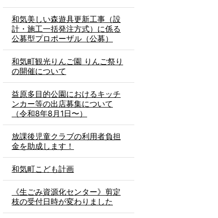
和気美しい森遊具更新工事（設
計・施工一括発注方式）に係る
公募型プロポーザル（公募）
和気町観光りんご園 りんご祭り
の開催について
益原多目的公園におけるキッチ
ンカー等の出店募集について
（令和8年8月1日〜）
放課後児童クラブの利用者負担
金を助成します！
和気町こども計画
《生ごみ資源化センター》剪定
枝の受付日時が変わりました