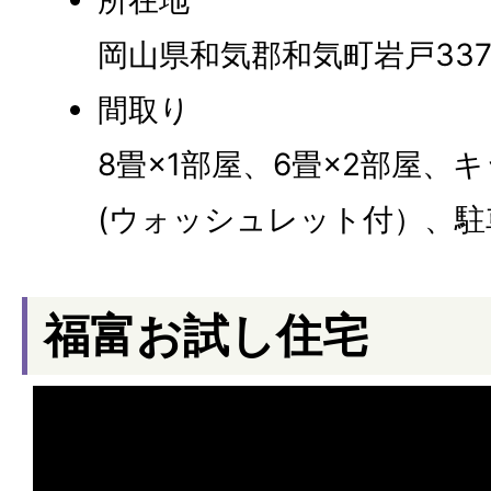
所在地
岡山県和気郡和気町岩戸33
間取り
8畳×1部屋、6畳×2部屋、
(ウォッシュレット付）、駐車
福富お試し住宅