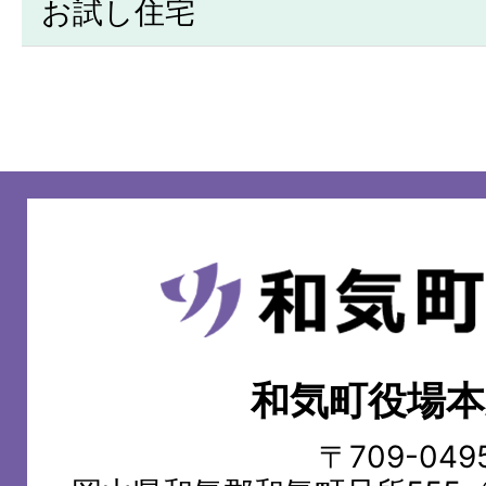
お試し住宅
和
気
町
和気町役場本
WAKE
TOWN
〒709-049