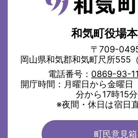
気
町
和気町役場本
WAKE
TOWN
〒709-049
岡山県和気郡和気町尺所555
電話番号：
0869-93-1
開庁時間：月曜日から金曜日（
分から17時15
※夜間・休日は宿日
町民意見箱