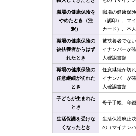
転入してきたとき
もの（マイナ
職場の健康保険を
職場の健康保
やめたとき（注
（認印）、マ
釈）
カード）、本
職場の健康保険の
被扶養者でな
被扶養者からはず
イナンバーが
れたとき
人確認書類
職場の健康保険の
任意継続が切
任意継続が切れた
イナンバーが
とき
人確認書類
子どもが生まれた
母子手帳、印
とき
生活保護を受けな
生活保護廃止
くなったとき
の（マイナン