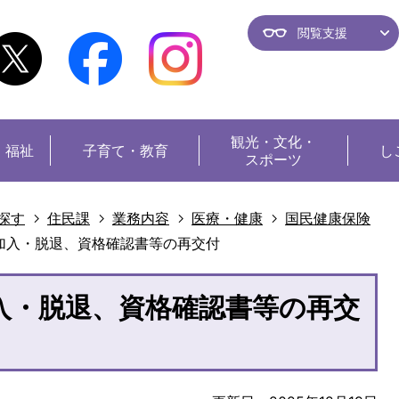
閲覧支援
観光・
文化・
・福祉
子育て・教育
し
スポーツ
探す
住民課
業務内容
医療・健康
国民健康保険
加入・脱退、資格確認書等の再交付
入・脱退、資格確認書等の再交