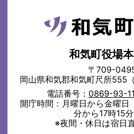
和
気
町
和気町役場本
WAKE
TOWN
〒709-049
岡山県和気郡和気町尺所555
電話番号：
0869-93-1
開庁時間：月曜日から金曜日（
分から17時15
※夜間・休日は宿日