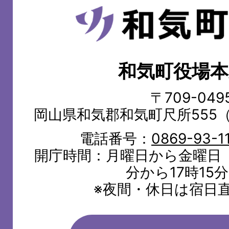
和
気
町
和気町役場本
WAKE
TOWN
〒709-049
岡山県和気郡和気町尺所555
電話番号：
0869-93-1
開庁時間：月曜日から金曜日（
分から17時15
※夜間・休日は宿日