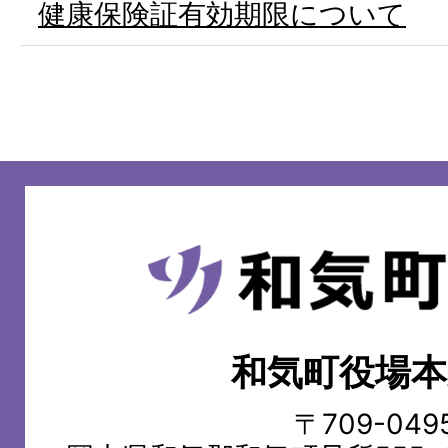
健康保険証有効期限について
和
気
町
和気町役場本
WAKE
TOWN
〒709-049