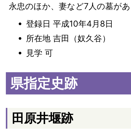
永忠のほか、妻など7人の墓があ
登録日 平成10年4月8日
所在地 吉田（奴久谷）
見学 可
県指定史跡
田原井堰跡