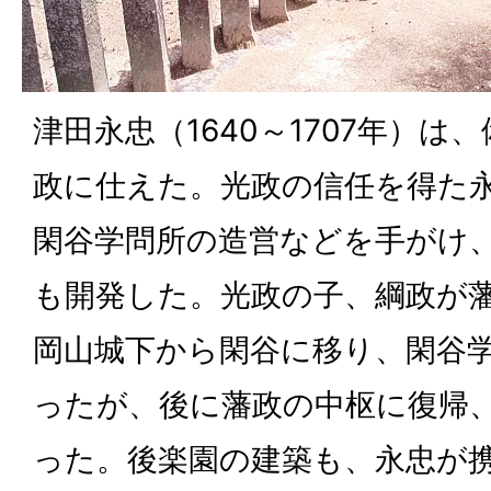
津田永忠（1640～1707年）
政に仕えた。光政の信任を得た
閑谷学問所の造営などを手がけ
も開発した。光政の子、綱政が
岡山城下から閑谷に移り、閑谷
ったが、後に藩政の中枢に復帰
った。後楽園の建築も、永忠が