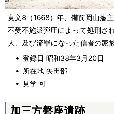
寛文8（1668）年、備前岡山藩
不受不施派弾圧によって処刑さ
人、及び流罪になった信者の家族
登録日 昭和38年3月20日
所在地 矢田部
見学 可
加三方磐座遺跡