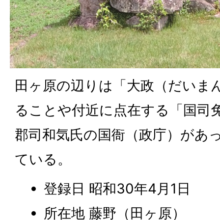
田ヶ原の辺りは「大政（だいま
ることや付近に点在する「国司
郡司和気氏の国衙（政庁）があ
ている。
登録日 昭和30年4月1日
所在地 藤野（田ヶ原）