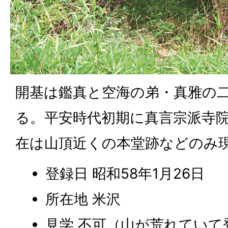
開基は鑑真と空海の弟・真雅の
る。平安時代初期に真言宗派寺
在は山頂近くの本堂跡などのみ
登録日 昭和58年1月26日
所在地 米沢
見学 不可（山が荒れていて