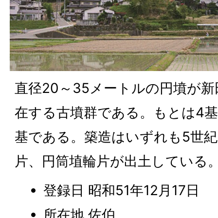
直径20～35メートルの円墳が
在する古墳群である。もとは4基
基である。築造はいずれも5世
片、円筒埴輪片が出土している
登録日 昭和51年12月17日
所在地 佐伯