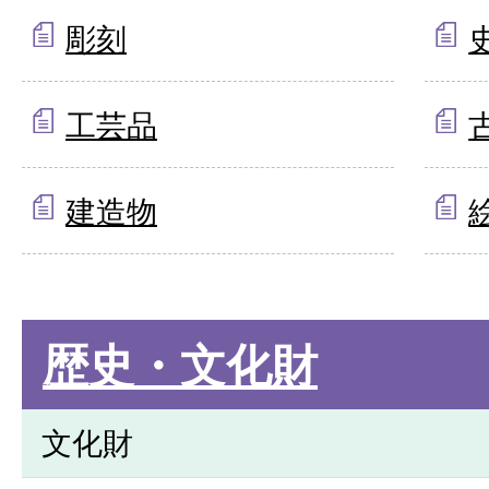
彫刻
工芸品
建造物
歴史・文化財
文化財