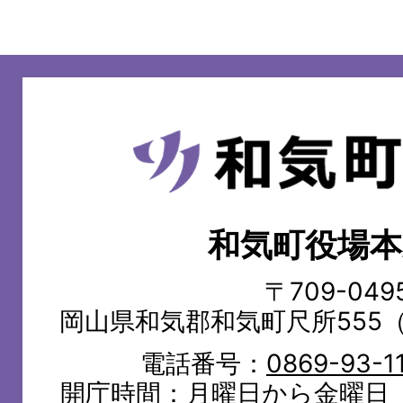
和
気
町
和気町役場本
WAKE
TOWN
〒709-049
岡山県和気郡和気町尺所555
電話番号：
0869-93-1
開庁時間：月曜日から金曜日（