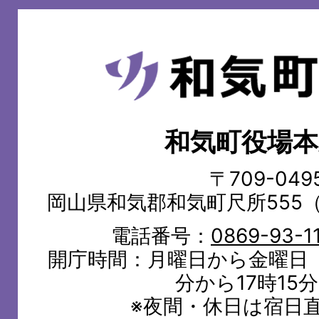
和
気
町
和気町役場本
WAKE
TOWN
〒709-049
岡山県和気郡和気町尺所555
電話番号：
0869-93-1
開庁時間：月曜日から金曜日（
分から17時15
※夜間・休日は宿日