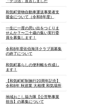
「デコ活」宣言しました
和気町貨物自動車運送事業者支
援金について（令和8年度）
一生に一度の思い出をつくりま
せんか？〜二十歳の集い実行委
員を募集します！
令和8年度佐伯海洋クラブ員募集
の終了について
和気町暮らしの便利帳を作成し
ます！
【和気町町制施行20周年記念】
令和8年 秋巡業 大相撲 和気場所
地域おこし協力隊【公営塾事業
担当】の募集について