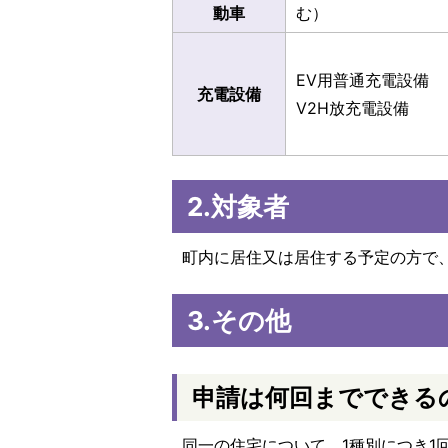
動車
む）
EV用普通充電設備
充電設備
V2H放充電設備
2.対象者
町内に居住又は居住する予定の方で
3.その他
申請は何回までできる
同一の住宅について、1種別につき1