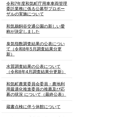
令和7年度和気町庁用車車両管理
委託業務に係る公募型プロポー
ザルの実施について
和気鵜飼谷交通公園の新しい愛
称が決定しました
臭気指数調査結果の公表につい
て（令和8年5月調査結果分更
新）
水質調査結果の公表について
（令和8年4月調査結果分更新）
和気町農業委員会委員・農地利
用最適化推進委員の推薦及び応
募の状況 について（最終公表）
蔵書点検に伴う休館について