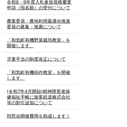
令和8・9年度入札参加資格審査
申請（指名願）の受付について
農業委員・農地利用最適化推進
委員の募集・推薦について
「和気町有機野菜栽培教室」を
開催します。
児童手当の制度改正について
「和気町有機稲作教室」を開催
します。
(令和7年4月開始)精神障害者保
健福祉手帳に旅客鉄道株式会社
等の割引追加について
同窓会開催費用を助成します！