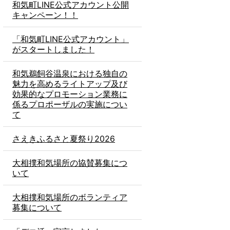
和気町LINE公式アカウント公開
キャンペーン！！
「和気町LINE公式アカウント」
がスタートしました！
和気鵜飼谷温泉における独自の
魅力を高めるライトアップ及び
効果的なプロモーション業務に
係るプロポーザルの実施につい
て
さえきふるさと夏祭り2026
大相撲和気場所の協賛募集につ
いて
大相撲和気場所のボランティア
募集について