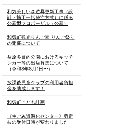
和気美しい森遊具更新工事（設
計・施工一括発注方式）に係る
公募型プロポーザル（公募）
和気町観光りんご園 りんご祭り
の開催について
益原多目的公園におけるキッチ
ンカー等の出店募集について
（令和8年8月1日〜）
放課後児童クラブの利用者負担
金を助成します！
和気町こども計画
《生ごみ資源化センター》剪定
枝の受付日時が変わりました