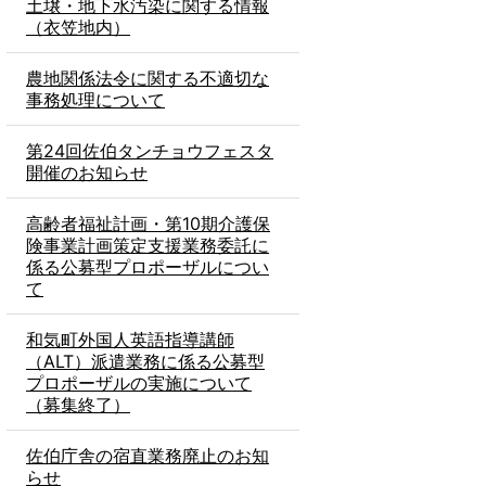
土壌・地下水汚染に関する情報
（衣笠地内）
農地関係法令に関する不適切な
事務処理について
第24回佐伯タンチョウフェスタ
開催のお知らせ
高齢者福祉計画・第10期介護保
険事業計画策定支援業務委託に
係る公募型プロポーザルについ
て
和気町外国人英語指導講師
（ALT）派遣業務に係る公募型
プロポーザルの実施について
（募集終了）
佐伯庁舎の宿直業務廃止のお知
らせ