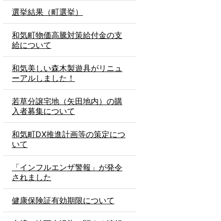
選挙結果（町選挙）
和気町物価高騰対策給付金の支
給について
和気美しい森木製遊具がリニュ
ーアルしました！
若草分譲宅地（矢田地内）の購
入者募集について
和気町DX推進計画等の策定につ
いて
「インフルエンザ警報」が発令
されました
健康保険証有効期限について