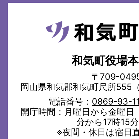
和
気
町
和気町役場本
WAKE
TOWN
〒709-049
岡山県和気郡和気町尺所555
電話番号：
0869-93-1
開庁時間：月曜日から金曜日（
分から17時15
※夜間・休日は宿日