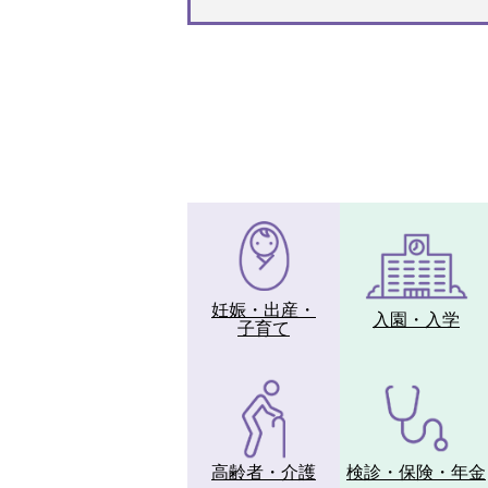
妊娠・
出産・
入園・
入学
子育て
高齢者・
介護
検診・
保険・
年金