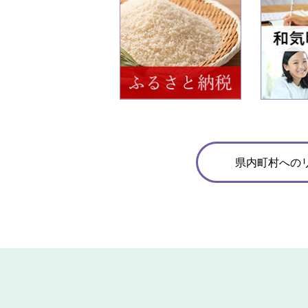
枚
枚
目
目
の
の
ス
ス
ラ
ラ
イ
イ
ド
ド
県内町村への