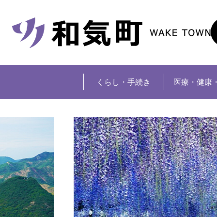
くらし・手続き
医療・健康
2
枚
目
の
ス
ラ
イ