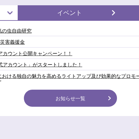
イベント
気の虫自由研究
震災害義援金
式アカウント公開キャンペーン！！
公式アカウント」がスタートしました！
における独自の魅力を高めるライトアップ及び効果的なプロモ
て
祭り2026
お知らせ一覧
の協賛募集について
のボランティア募集について
しました
車運送事業者支援金について（令和8年度）