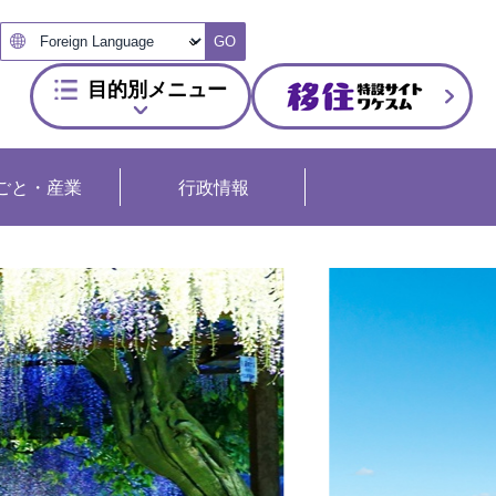
GO
目的別メニュー
ごと・産業
行政情報
3
枚
目
の
ス
ラ
イ