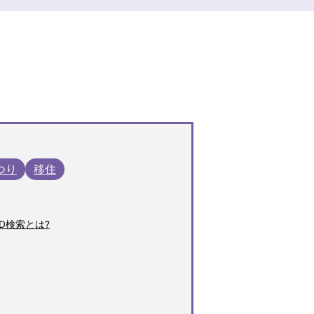
つり
移住
D検索とは?