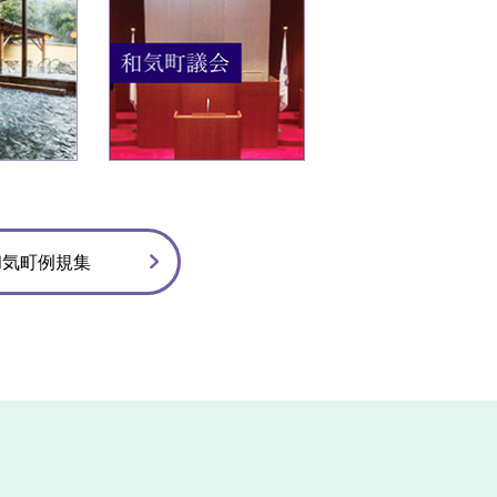
枚
枚
目
目
の
の
ス
ス
ラ
ラ
イ
イ
ド
ド
和気町例規集