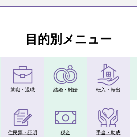
目的別メニュー
就職・
退職
結婚・
離婚
転入・
転出
住民票・証明
税金
手当・
助成