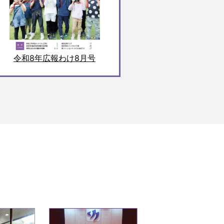
令和8年広報わけ8月号
6
1