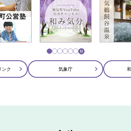
枚
枚
目
目
の
の
ス
ス
ラ
ラ
イ
イ
ド
ド
リンク
気象庁