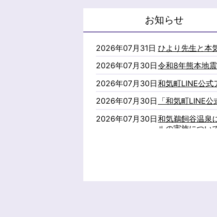
お知らせ
お
2026年07月31日
ひより先生と本
知
2026年07月30日
令和8年熊本地
ら
せ
2026年07月30日
和気町LINE公
2026年07月30日
「和気町LINE
2026年07月30日
和気鵜飼谷温泉
ルの実施につい
2026年07月28日
さえきふるさと夏
2026年07月23日
大相撲和気場所
2026年07月23日
大相撲和気場所
2026年07月16日
「デコ活」宣言
2026年07月16日
和気町貨物自動