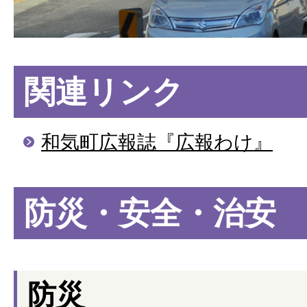
関連リンク
和気町広報誌『広報わけ』
防災・安全・治安
防災