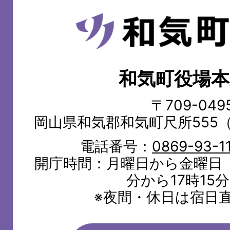
和
気
町
和気町役場本
WAKE
TOWN
〒709-049
岡山県和気郡和気町尺所555
電話番号：
0869-93-1
開庁時間：月曜日から金曜日（
分から17時15
※夜間・休日は宿日